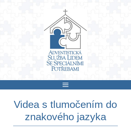
Skip
to
content
Videa s tlumočením do
znakového jazyka