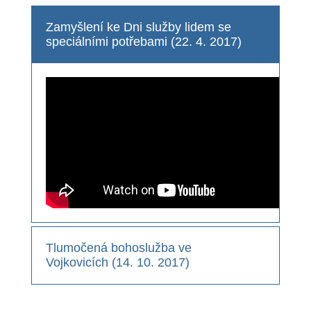
Zamyšlení ke Dni služby lidem se
speciálními potřebami (22. 4. 2017)
Tlumočená bohoslužba ve
Vojkovicích (14. 10. 2017)