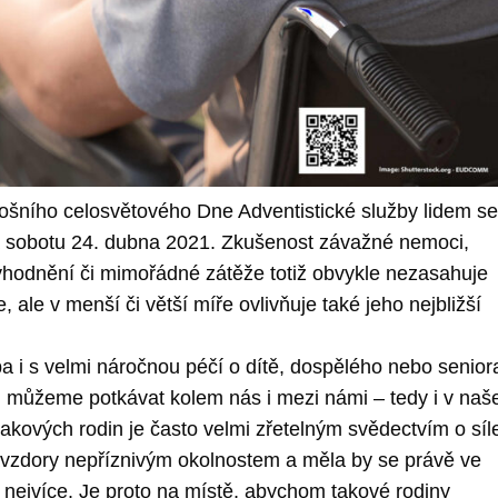
tošního celosvětového Dne Adventistické služby lidem s
na sobotu 24. dubna 2021. Zkušenost závažné nemoci,
výhodnění či mimořádné zátěže totiž obvykle nezasahuje
, ale v menší či větší míře ovlivňuje také jeho nejbližší
ba i s velmi náročnou péčí o dítě, dospělého nebo senior
můžeme potkávat kolem nás i mezi námi – tedy i v na
takových rodin je často velmi zřetelným svědectvím o síl
 navzdory nepříznivým okolnostem a měla by se právě ve
t nejvíce. Je proto na místě, abychom takové rodiny