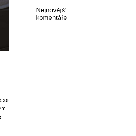
Nejnovější
komentáře
e
a se
šem
e