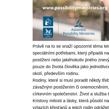
Právě na to se snaží upozornit téma le
speciálními potřebami, který připadá 
postižení nebo jakéhokoliv jiného zne
pouze do života člověka jako jednotlivce
okolí, především rodinu.
Rodiny, které si musí poradit někdy tře
závažným postižením či onemocněním, 
církevním společenství. Život a služba 
Kristovy milosti a lásky, která působí
vztazích křesťanů a jejich rodin odráže