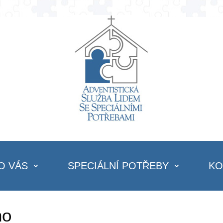
O VÁS
SPECIÁLNÍ POTŘEBY
KO
ho