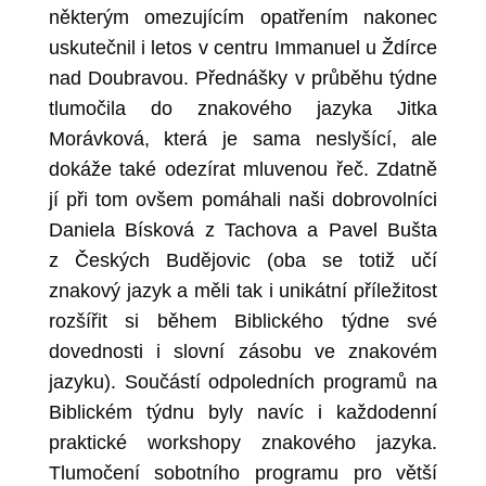
některým omezujícím opatřením nakonec
uskutečnil i letos v centru Immanuel u Ždírce
nad Doubravou. Přednášky v průběhu týdne
tlumočila do znakového jazyka Jitka
Morávková, která je sama neslyšící, ale
dokáže také odezírat mluvenou řeč. Zdatně
jí při tom ovšem pomáhali naši dobrovolníci
Daniela Bísková z Tachova a Pavel Bušta
z Českých Budějovic (oba se totiž učí
znakový jazyk a měli tak i unikátní příležitost
rozšířit si během Biblického týdne své
dovednosti i slovní zásobu ve znakovém
jazyku). Součástí odpoledních programů na
Biblickém týdnu byly navíc i každodenní
praktické workshopy znakového jazyka.
Tlumočení sobotního programu pro větší