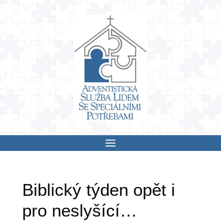
Skip
to
content
Biblický týden opět i
pro neslyšící…