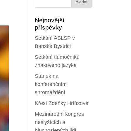
Nejnovější
příspěvky
Setkání ASLSP v
Banské Bystrici
Setkání tlumočníků
znakového jazyka
Stánek na
konferenčním
shromáždění
Křest Zdeňky Hrtúsové
Mezinárodní kongres
neslyšících a
hluchoslepých lidí