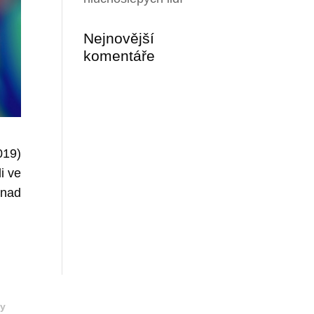
Nejnovější
komentáře
019)
i ve
 nad
y