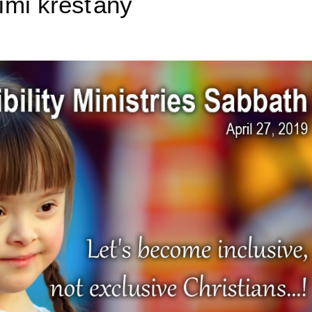
ími křesťany