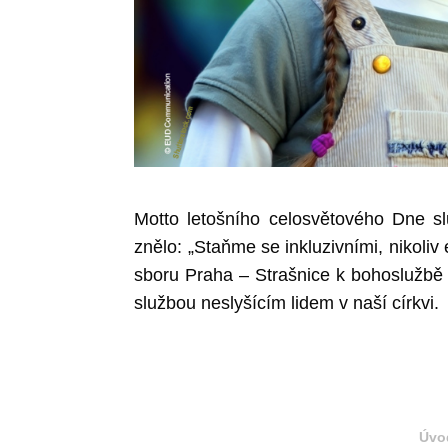
Motto letošního celosvětového Dne sl
znělo: „Staňme se inkluzivními, nikoliv e
sboru Praha – Strašnice k bohoslužbě
službou neslyšícím lidem v naší církvi.
Úvo