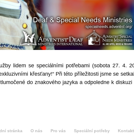
užby lidem se speciálními potřebami (sobota 27. 4. 2
xkluzivními křesťany!“ Při této příležitosti jsme se setkal
 tlumočené do znakového jazyka a odpoledne k diskuzi
dní stránka
O nás
Pro vás
Speciální potřeby
Kontakt